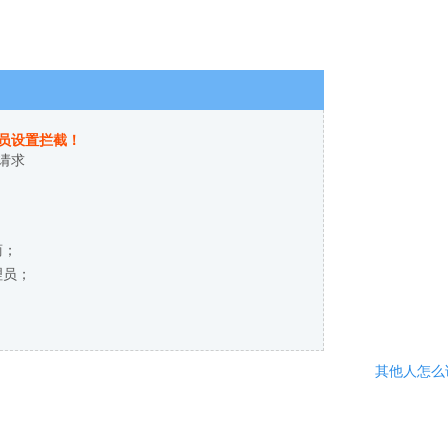
员设置拦截！
请求
商；
理员；
其他人怎么