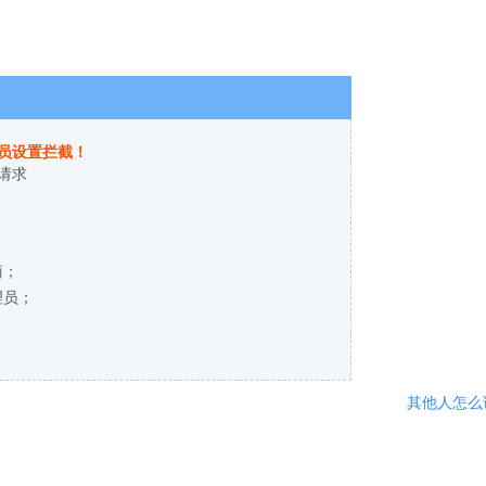
员设置拦截！
请求
商；
理员；
其他人怎么