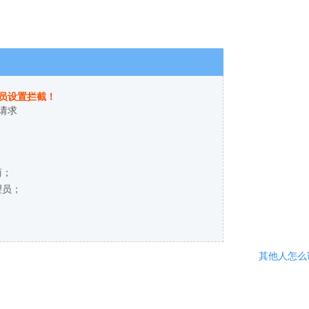
员设置拦截！
请求
商；
理员；
其他人怎么