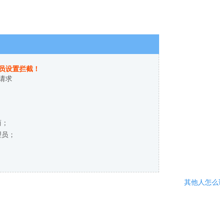
员设置拦截！
请求
商；
理员；
其他人怎么