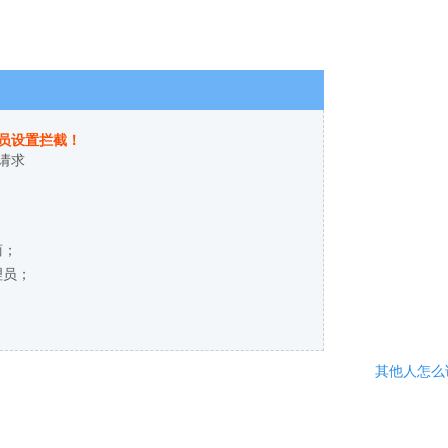
员设置拦截！
请求
商；
理员；
其他人怎么