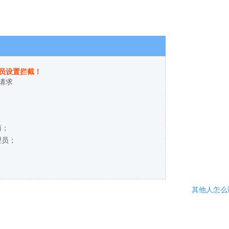
员设置拦截！
请求
商；
理员；
其他人怎么