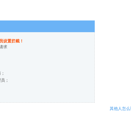
员设置拦截！
请求
商；
理员；
其他人怎么