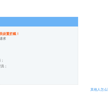
员设置拦截！
请求
商；
理员；
其他人怎么