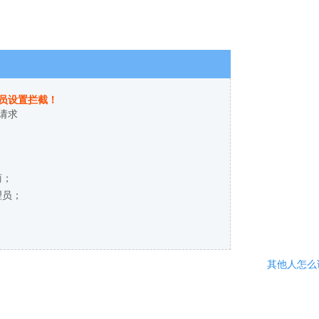
员设置拦截！
请求
商；
理员；
其他人怎么