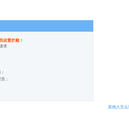
员设置拦截！
请求
商；
理员；
其他人怎么