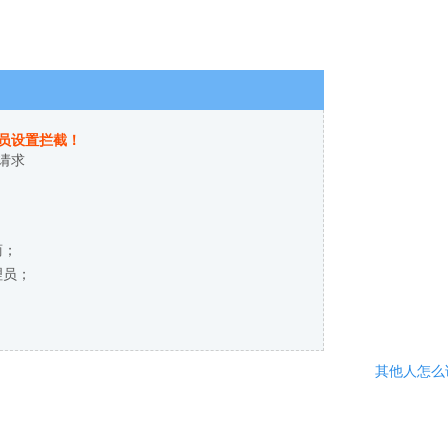
员设置拦截！
请求
商；
理员；
其他人怎么