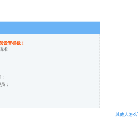
员设置拦截！
请求
商；
理员；
其他人怎么