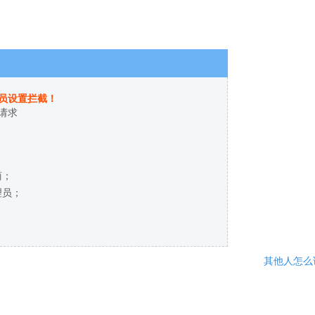
员设置拦截！
请求
商；
理员；
其他人怎么