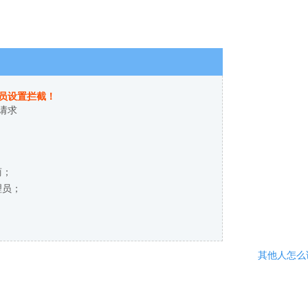
员设置拦截！
请求
商；
理员；
其他人怎么