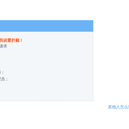
员设置拦截！
请求
商；
理员；
其他人怎么