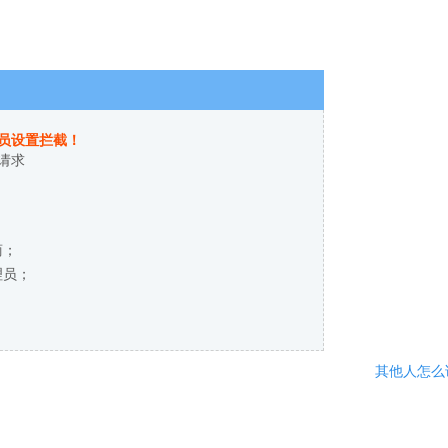
员设置拦截！
请求
商；
理员；
其他人怎么