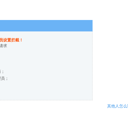
员设置拦截！
请求
商；
理员；
其他人怎么