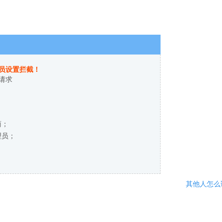
员设置拦截！
请求
商；
理员；
其他人怎么