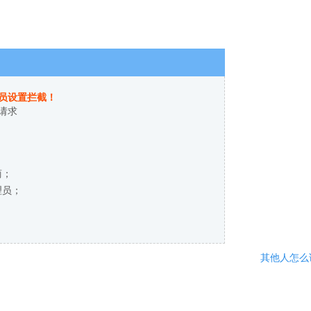
员设置拦截！
请求
商；
理员；
其他人怎么