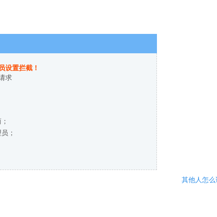
员设置拦截！
请求
商；
理员；
其他人怎么