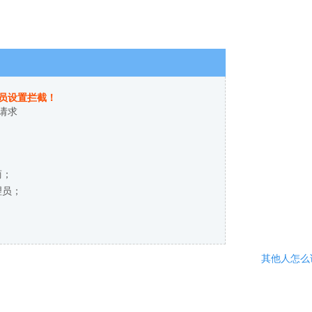
员设置拦截！
请求
商；
理员；
其他人怎么