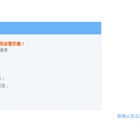
员设置拦截！
请求
商；
理员；
其他人怎么