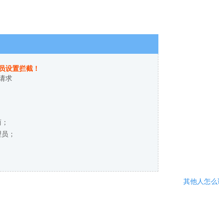
员设置拦截！
请求
商；
理员；
其他人怎么