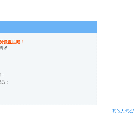
员设置拦截！
请求
商；
理员；
其他人怎么