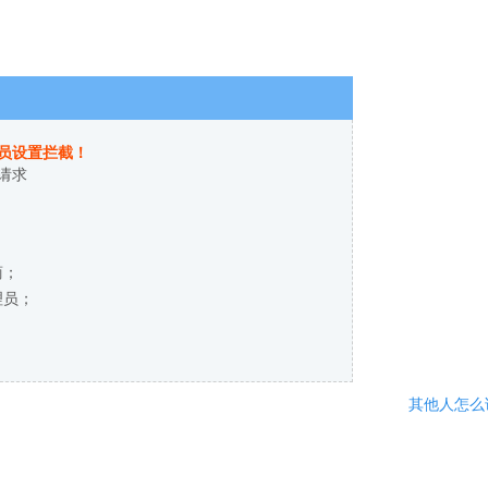
员设置拦截！
请求
商；
理员；
其他人怎么