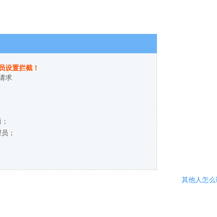
员设置拦截！
请求
商；
理员；
其他人怎么