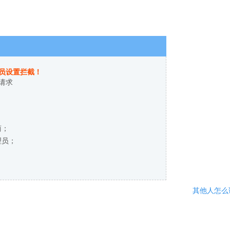
员设置拦截！
请求
商；
理员；
其他人怎么