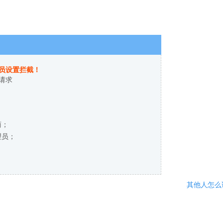
员设置拦截！
请求
商；
理员；
其他人怎么