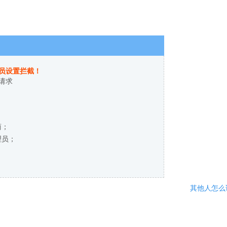
员设置拦截！
请求
商；
理员；
其他人怎么