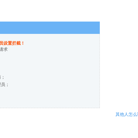
员设置拦截！
请求
商；
理员；
其他人怎么