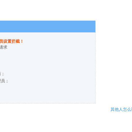
员设置拦截！
请求
商；
理员；
其他人怎么