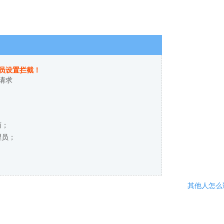
员设置拦截！
请求
商；
理员；
其他人怎么