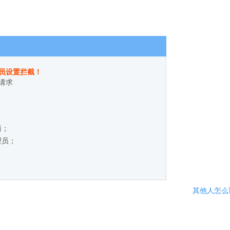
员设置拦截！
请求
商；
理员；
其他人怎么