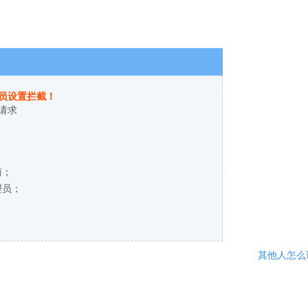
员设置拦截！
请求
商；
理员；
其他人怎么