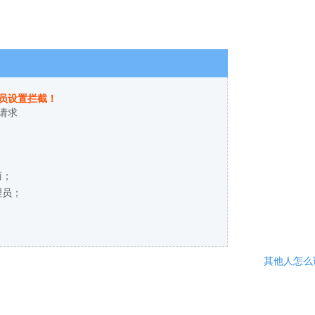
员设置拦截！
请求
商；
理员；
其他人怎么