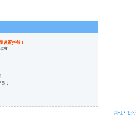
员设置拦截！
请求
商；
理员；
其他人怎么