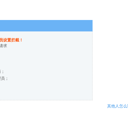
员设置拦截！
请求
商；
理员；
其他人怎么