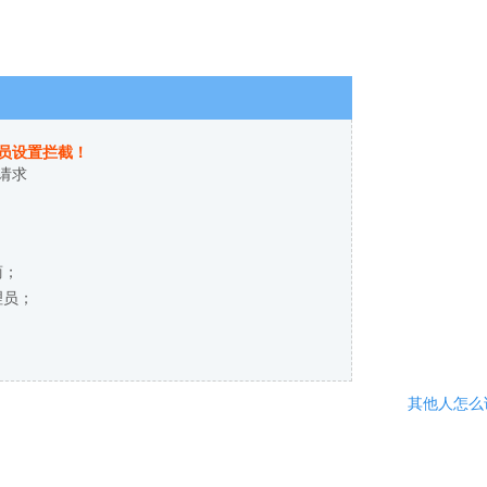
员设置拦截！
请求
商；
理员；
其他人怎么