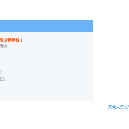
员设置拦截！
请求
商；
理员；
其他人怎么