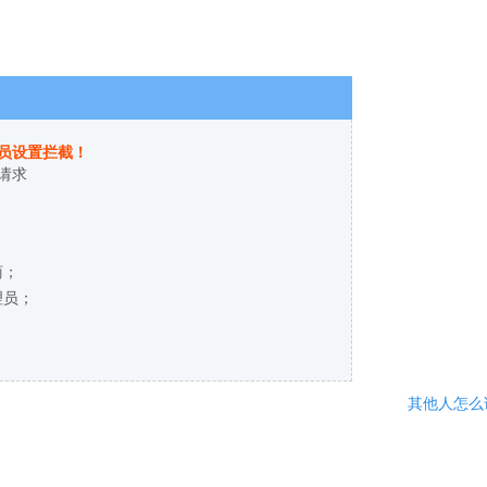
员设置拦截！
请求
商；
理员；
其他人怎么