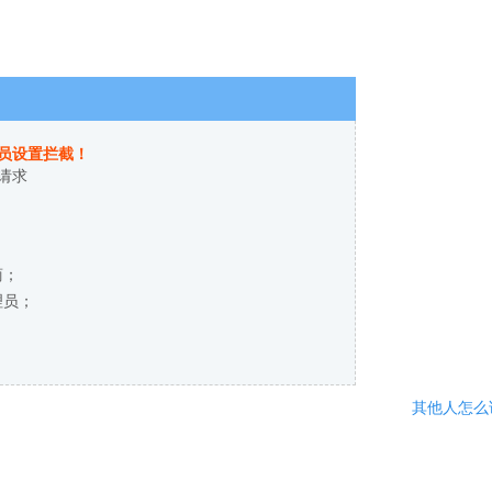
员设置拦截！
请求
商；
理员；
其他人怎么