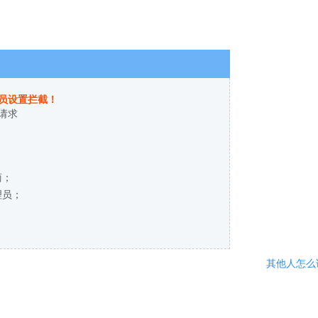
员设置拦截！
请求
商；
理员；
其他人怎么