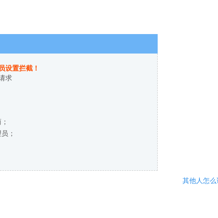
员设置拦截！
请求
商；
理员；
其他人怎么