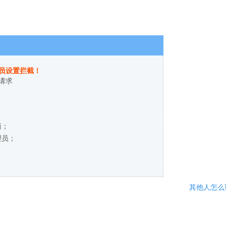
员设置拦截！
请求
商；
理员；
其他人怎么