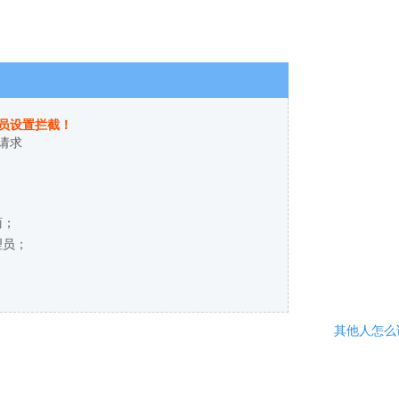
员设置拦截！
请求
商；
理员；
其他人怎么