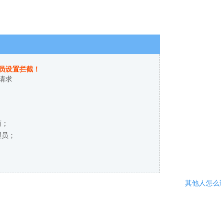
员设置拦截！
请求
商；
理员；
其他人怎么