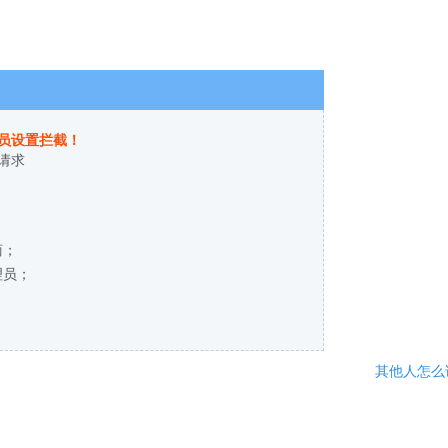
员设置拦截！
请求
商；
理员；
其他人怎么