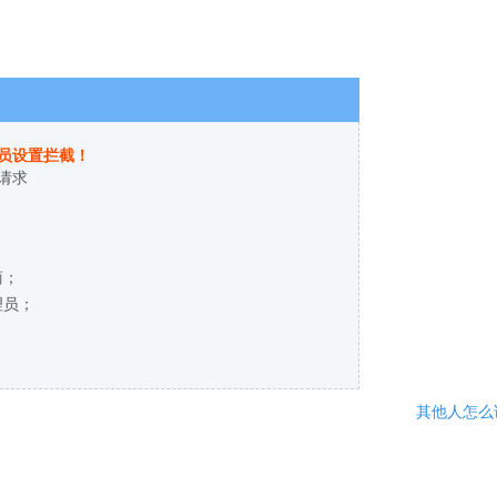
员设置拦截！
请求
商；
理员；
其他人怎么