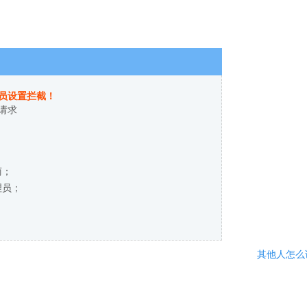
员设置拦截！
请求
商；
理员；
其他人怎么