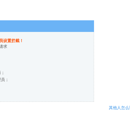
员设置拦截！
请求
商；
理员；
其他人怎么